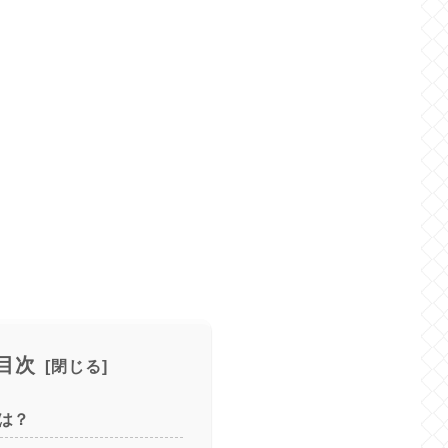
目次
は？